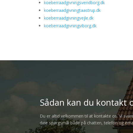
koeberraadgivningsvendborg.dk
koeberraadgivningtaastrup.dk
koeberraadgivningvejle.dk
koeberraadgivningviborg.dk
Sådan kan du kontakt 
Du er altid velkommen til at kontakte os. Vi svare
dine spørgsmål både på chatten, telefon og emai