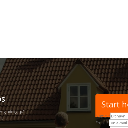
os
Start h
r gladeligt på
Name
*
l.
Email
*